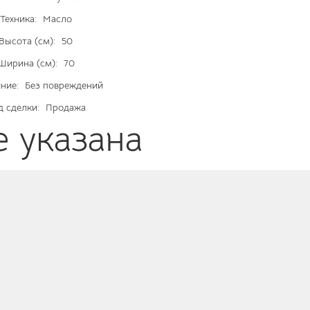
Техника:
Масло
Высота (см):
50
Ширина (см):
70
ние:
Без повреждений
д сделки:
Продажа
е указана