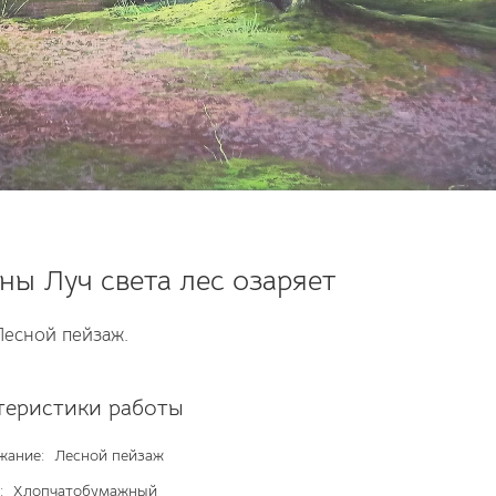
ны Луч света лес озаряет
Лесной пейзаж.
теристики работы
жание:
Лесной пейзаж
:
Хлопчатобумажный