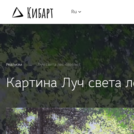
Ru
→
Реализм
Луч света лес озаряет
Картина Луч света л