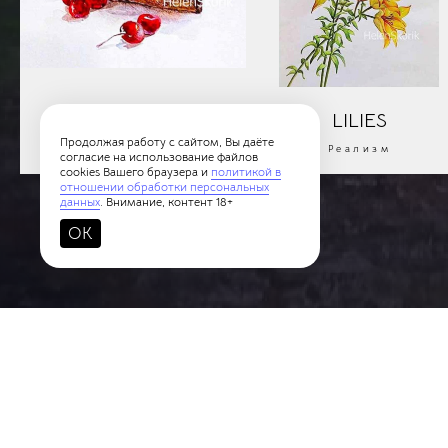
1-CAKE
LILIES
Продолжая работу с сайтом, Вы даёте
Реализм
Реализм
согласие на использование файлов
cookies Вашего браузера и
политикой в
отношении обработки персональных
данных
. Внимание, контент 18+
OK