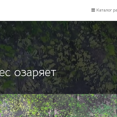
Каталог р
ес озаряет