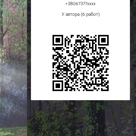
+38067377xxxx
У автора (6 работ)