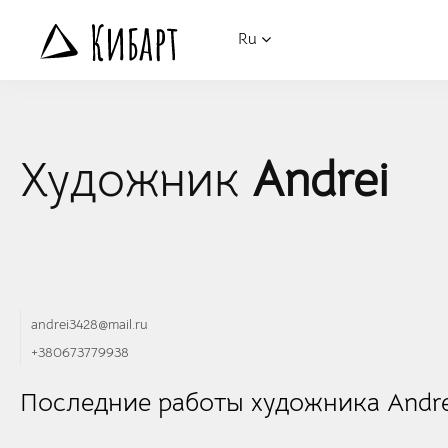
Ru
Художник
Andrei
andrei3428@mail.ru
+380673779938
Последние работы художника Andre