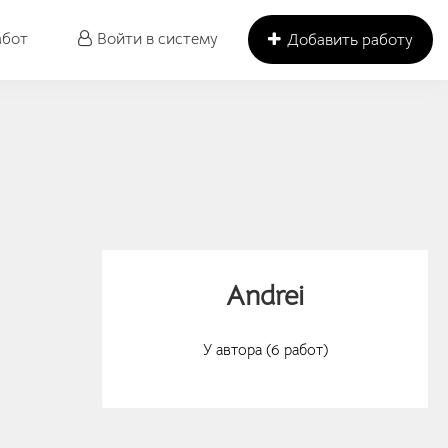
абот
Войти в систему
Добавить работу
Andrei
У автора (6 работ)