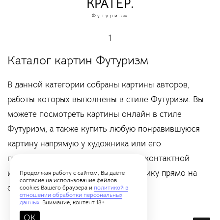
КРАТЕР.
Футуризм
1
Каталог картин Футуризм
В данной категории собраны картины авторов,
работы которых выполнены в стиле Футуризм. Вы
можете посмотреть картины онлайн в стиле
Футуризм, а также купить любую понравившуюся
картину напрямую у художника или его
представителя, воспользовавшись контактной
информацией или написать художнику прямо на
Продолжая работу с сайтом, Вы даёте
согласие на использование файлов
сайте онлайн.
cookies Вашего браузера и
политикой в
отношении обработки персональных
данных
. Внимание, контент 18+
OK