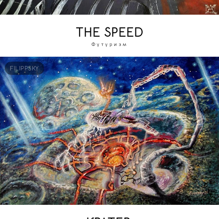
THE SPEED
Футуризм
FILIPPSKY