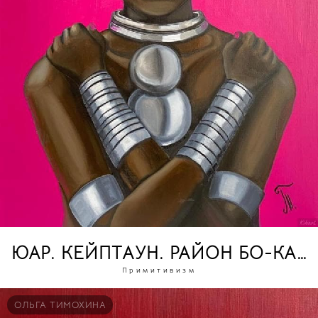
ЮАР. КЕЙПТАУН. РАЙОН БО-КААП
Примитивизм
ОЛЬГА ТИМОХИНА