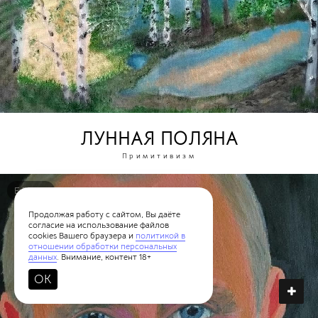
ЛУННАЯ ПОЛЯНА
Примитивизм
ЕЛЕНА
Продолжая работу с сайтом, Вы даёте
согласие на использование файлов
cookies Вашего браузера и
политикой в
отношении обработки персональных
данных
. Внимание, контент 18+
OK