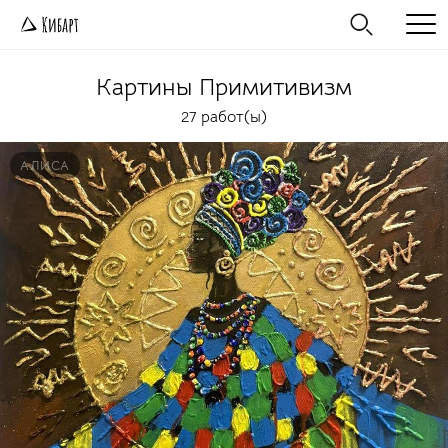
Картины
Примитивизм
27 работ(ы)
АЛИСА