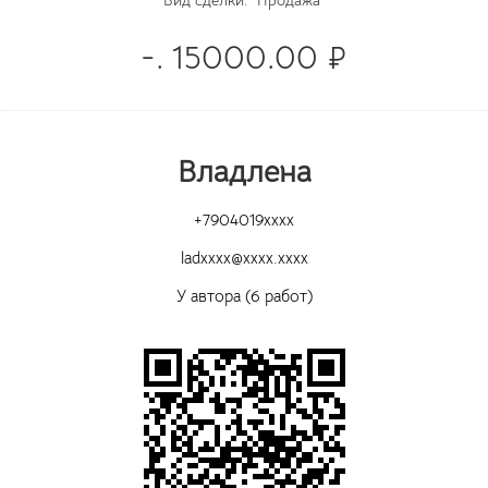
Вид сделки:
Продажа
-. 15000.00 ₽
Владлена
+7904019xxxx
ladxxxx@xxxx.xxxx
У автора (6 работ)