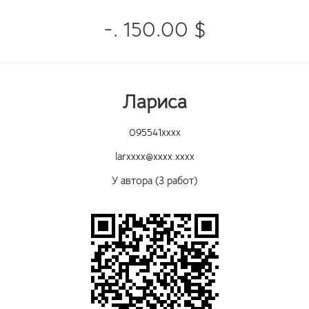
-. 150.00 $
Лариса
095541xxxx
larxxxx@xxxx.xxxx
У автора (3 работ)