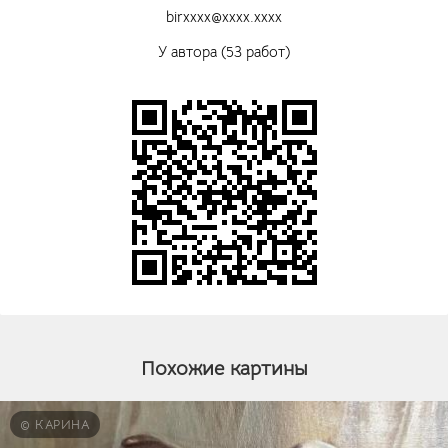
birxxxx@xxxx.xxxx
У автора (53 работ)
Похожие картины
© КАРИНА