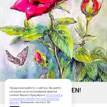
Продолжая работу с сайтом, Вы даёте
3- PLACE IS TAKEN!
согласие на использование файлов
cookies Вашего браузера и
политикой в
Реализм
отношении обработки персональных
данных
. Внимание, контент 18+