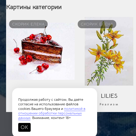
Картины категории
СКОРИК ЕЛЕНА
СКОРИК ЕЛЕНА
1-CAKE
LILIES
Продолжая работу с сайтом, Вы даёте
согласие на использование файлов
Реализм
Реализм
cookies Вашего браузера и
политикой в
отношении обработки персональных
данных
. Внимание, контент 18+
OK