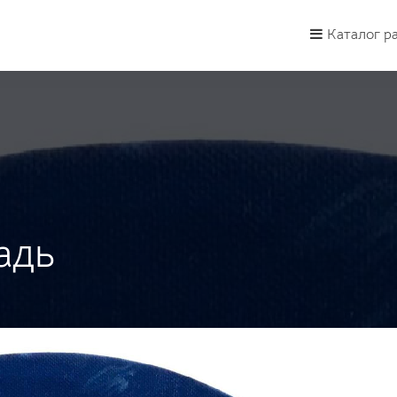
Каталог р
адь