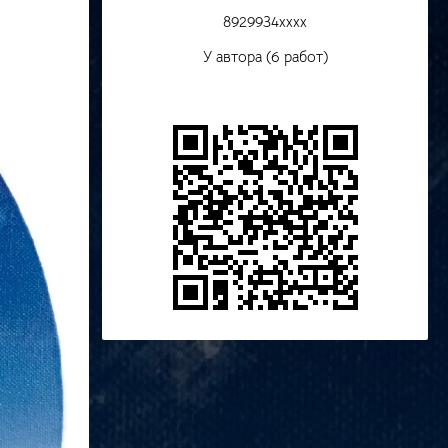
8929934xxxx
У автора (6 работ)