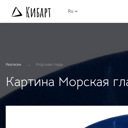
Ru
→
Реализм
Морская гладь
Картина Морская гл