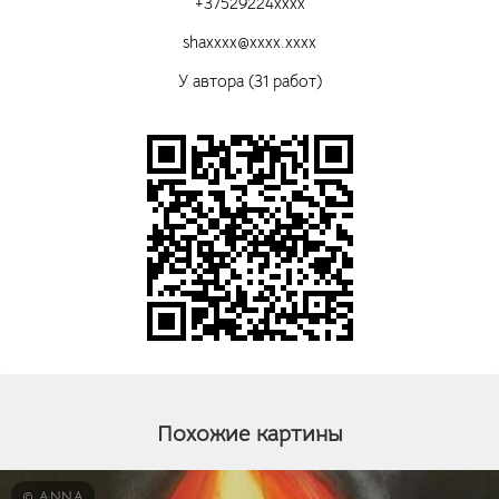
+37529224xxxx
shaxxxx@xxxx.xxxx
У автора (31 работ)
Похожие картины
© ANNA