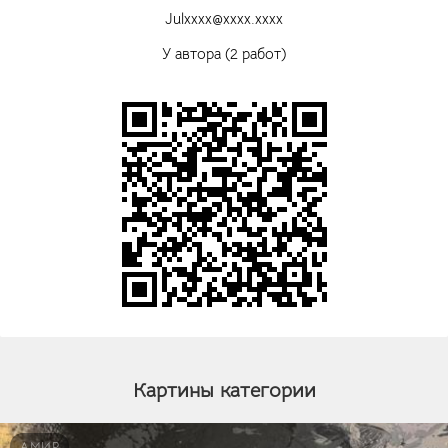
Julxxxx@xxxx.xxxx
У автора (2 работ)
Картины категории
АМИР