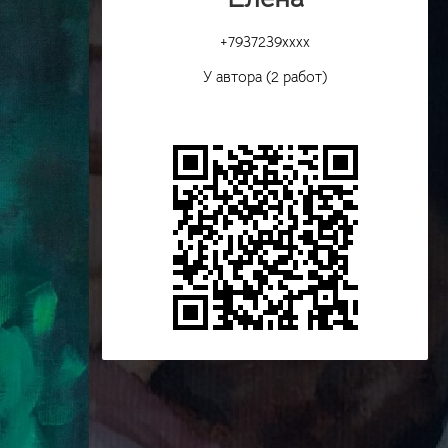
+7937239xxxx
У автора (2 работ)