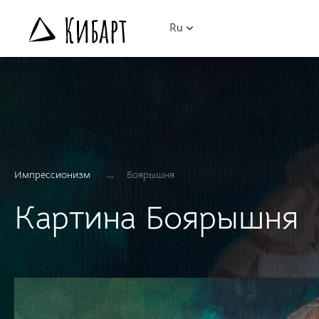
Ru
→
Импрессионизм
Боярышня
Картина Боярышня