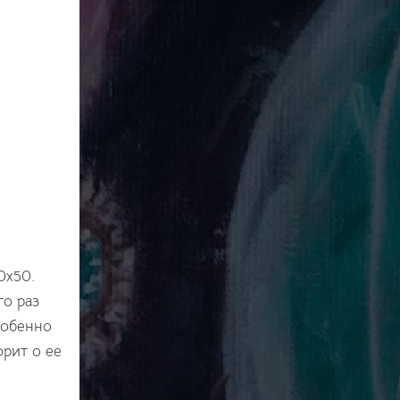
0х50.
го раз
собенно
рит о ее