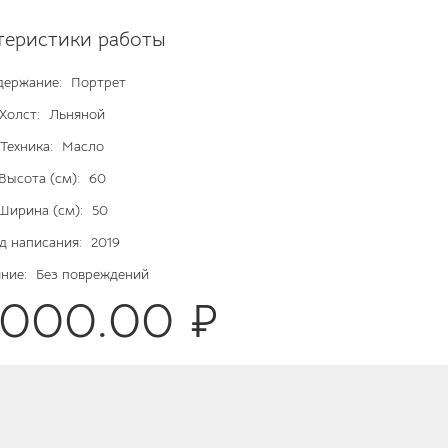
теристики работы
держание:
Портрет
Холст:
Льняной
Техника:
Масло
Высота (см):
60
Ширина (см):
50
д написания:
2019
ние:
Без повреждений
0000.00 ₽