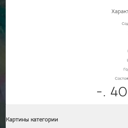
Харак
Со
Го
Состоя
-. 4
Картины категории