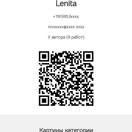
Lenita
+7913953xxxx
novxxxx@xxxx.xxxx
У автора (9 работ)
Картины категории