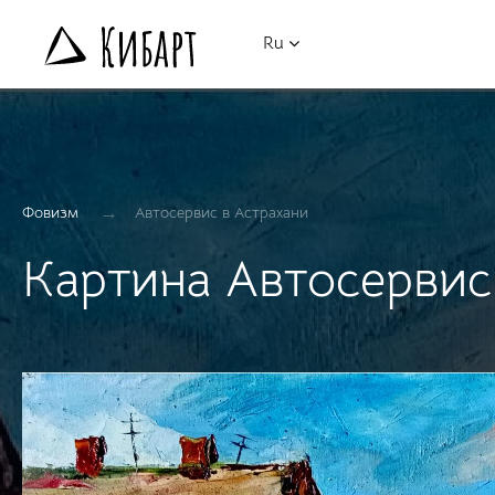
Ru
→
Фовизм
Автосервис в Астрахани
Картина Автосервис