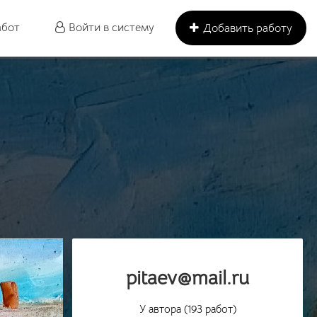
абот
Войти в систему
Добавить работу
pitaev@mail.ru
У автора (193 работ)