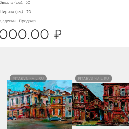
Высота (см):
50
Ширина (см):
70
д сделки:
Продажа
5000.00 ₽
PITAEV@MAIL.RU
PITAEV@MAIL.RU