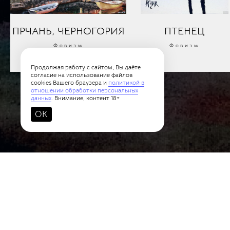
ПРЧАНЬ, ЧЕРНОГОРИЯ
ПТЕНЕЦ
Фовизм
Фовизм
Продолжая работу с сайтом, Вы даёте
согласие на использование файлов
cookies Вашего браузера и
политикой в
отношении обработки персональных
данных
. Внимание, контент 18+
OK