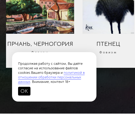
ПРЧАНЬ, ЧЕРНОГОРИЯ
ПТЕНЕЦ
Фовизм
Фовизм
Продолжая работу с сайтом, Вы даёте
согласие на использование файлов
cookies Вашего браузера и
политикой в
отношении обработки персональных
данных
. Внимание, контент 18+
OK