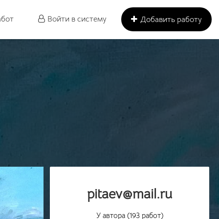
абот
Войти в систему
Добавить работу
pitaev@mail.ru
У автора (193 работ)