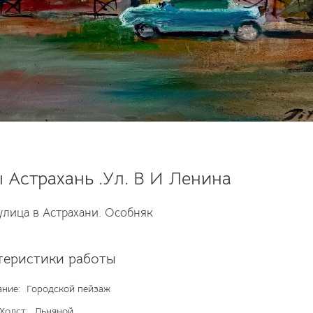
 Астрахань .Ул. В И Ленина
улица в Астрахани. Особняк
теристики работы
ние:
Городской пейзаж
Холст:
Льняной