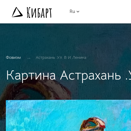
Ru
→
Фовизм
Астрахань .Ул. В И Ленина
Картина Астрахань .