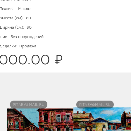
Техника:
Масло
Высота (см):
60
Ширина (см):
80
ние:
Без повреждений
д сделки:
Продажа
5000.00 ₽
PITAEV@MAIL.RU
PITAEV@MAIL.RU