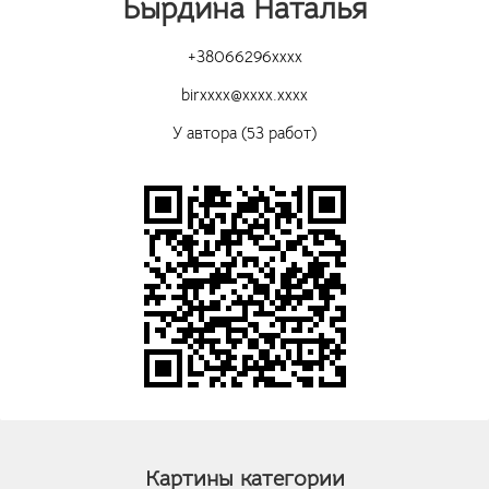
Бырдина Наталья
+38066296xxxx
birxxxx@xxxx.xxxx
У автора (53 работ)
Картины категории