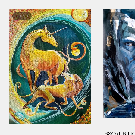
ELENA
ELENA
ВХОД В П