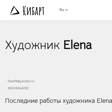
Ru
Художник
Elena
feia99@yandex.ru
89608648381
Последние работы художника Elen