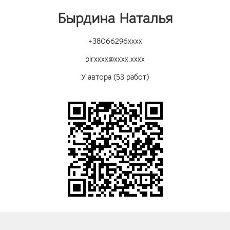
Бырдина Наталья
+38066296xxxx
birxxxx@xxxx.xxxx
У автора (53 работ)