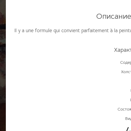
Описание
Il y a une formule qui convient parfaitement à la pei
Харак
Соде
Холс
Состоя
Ви