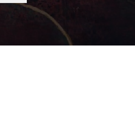
миум размещение
Реквизиты организации
Оплата