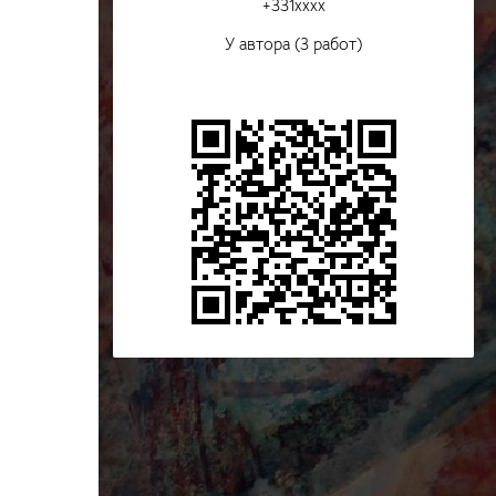
+331xxxx
У автора (3 работ)