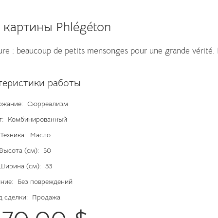
 картины Phlégéton
nture : beaucoup de petits mensonges pour une grande vérité.
теристики работы
ржание:
Сюрреализм
т:
Комбинированный
Техника:
Масло
Высота (см):
50
Ширина (см):
33
ние:
Без повреждений
д сделки:
Продажа