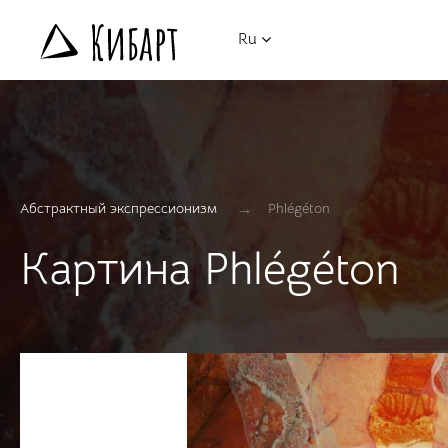
Ru
→
Абстрактный экспрессионизм
Phlégéton
Картина Phlégéton