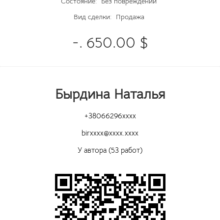
Состояние:
Без повреждений
Вид сделки:
Продажа
-. 650.00 $
Бырдина Наталья
+38066296xxxx
birxxxx@xxxx.xxxx
У автора (53 работ)