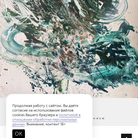
Продолжая работу с сайтом, Вы даёте
20226/1
согласие на использование файлов
cookies Вашего браузера и
политикой в
Абстрактный экспрессионизм
отношении обработки персональных
данных
. Внимание, контент 18+
OK