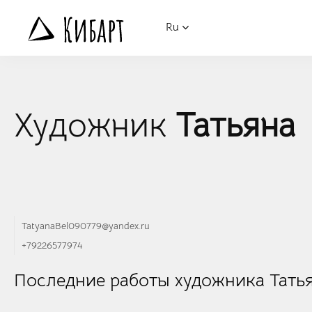
Ru
Художник
Татьяна
TatyanaBel090779@yandex.ru
+79226577974
Последние работы художника Тать