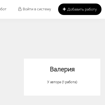
абот
Войти в систему
Добавить работу
Валерия
У автора (1 работа)