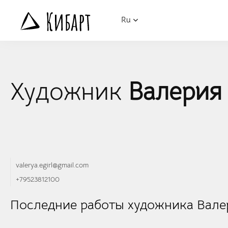
Ru
Художник
Валерия
valerya.egirl@gmail.com
+79523812100
Последние работы художника Вале