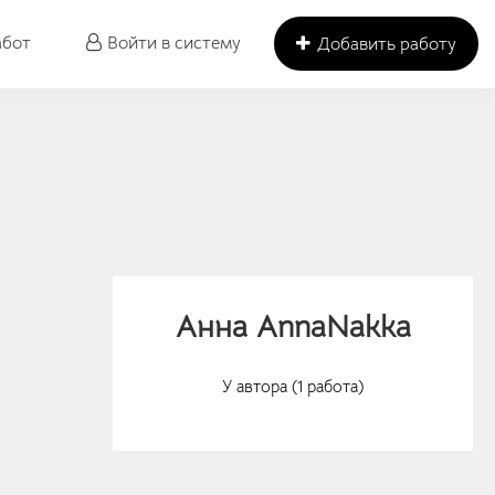
абот
Войти в систему
Добавить работу
Анна AnnaNakka
У автора (1 работа)