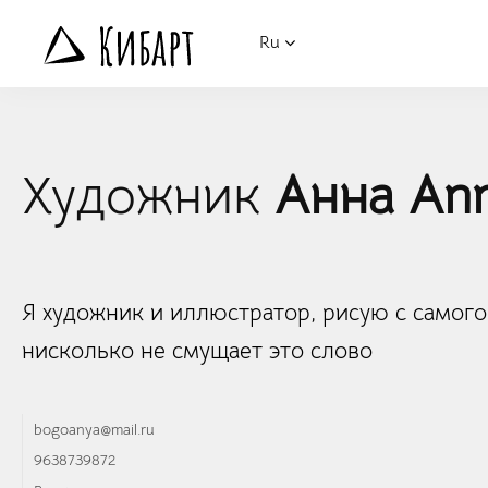
Ru
Художник
Анна An
Я художник и иллюстратор, рисую с самого 
нисколько не смущает это слово
bogoanya@mail.ru
9638739872