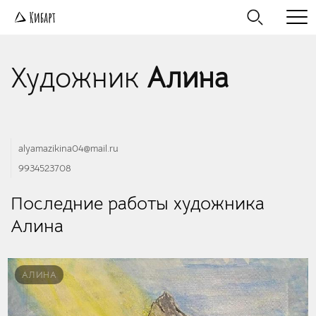
Художник
Алина
alyamazikina04@mail.ru
9934523708
Последние работы художника
Алина
АЛИНА