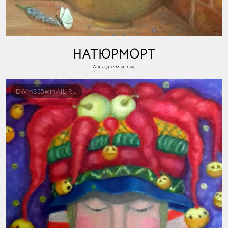
НАТЮРМОРТ
Академизм
DWMS55@MAIL.RU