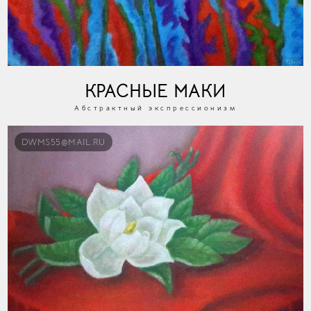
КРАСНЫЕ МАКИ
Абстрактный экспрессионизм
DWMS55@MAIL.RU