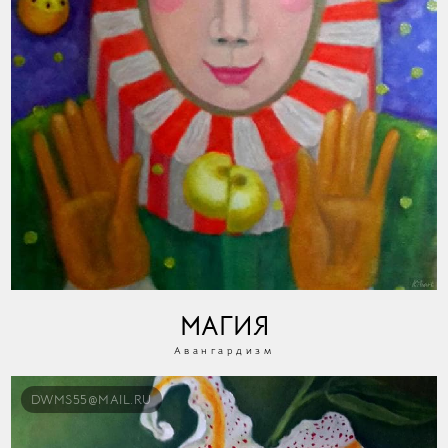
МАГИЯ
Авангардизм
DWMS55@MAIL.RU