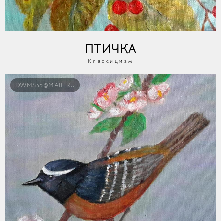
ПТИЧКА
Классицизм
DWMS55@MAIL.RU