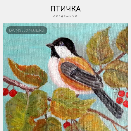
ПТИЧКА
Академизм
DWMS55@MAIL.RU