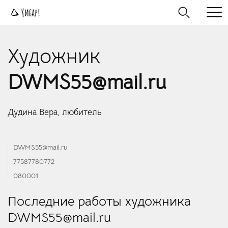
Художник
DWMS55@mail.ru
Дудина Вера, любитель
DWMS55@mail.ru
77587780772
080001
Последние работы художника
DWMS55@mail.ru