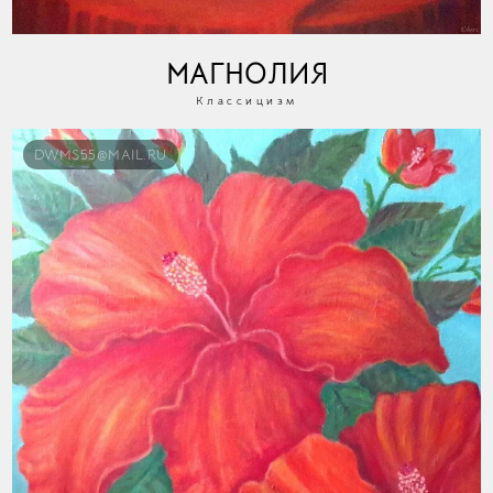
МАГНОЛИЯ
Классицизм
DWMS55@MAIL.RU