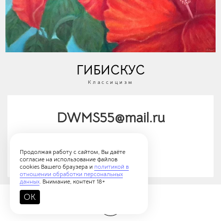
ГИБИСКУС
Классицизм
DWMS55@mail.ru
У автора (14 работ)
Продолжая работу с сайтом, Вы даёте
согласие на использование файлов
cookies Вашего браузера и
политикой в
отношении обработки персональных
данных
. Внимание, контент 18+
OK
18+