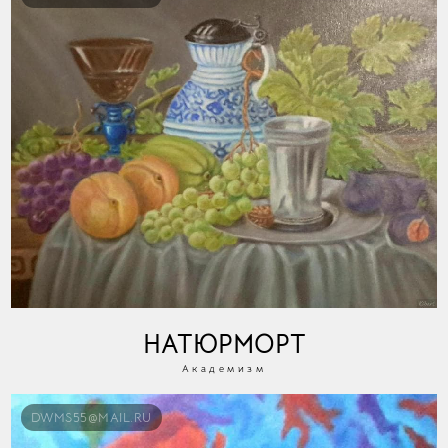
НАТЮРМОРТ
Академизм
DWMS55@MAIL.RU