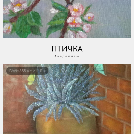
ПТИЧКА
Академизм
DWMS55@MAIL.RU