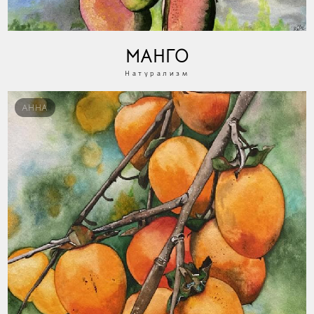
МАНГО
Натурализм
АННА