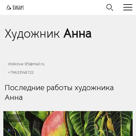
Художник
Анна
shekova-85@mail.ru
+79633148722
Последние работы художника
Анна
АННА