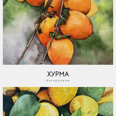
ХУРМА
Натурализм
АННА