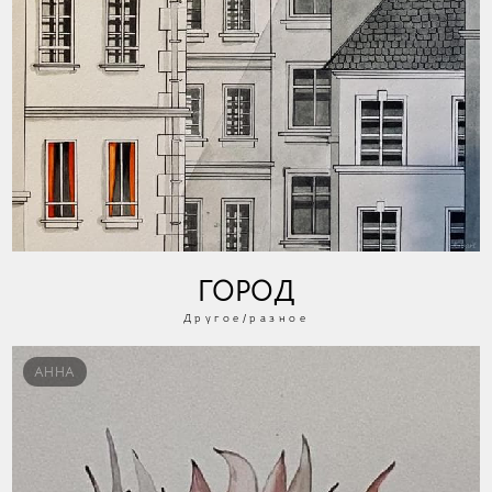
ГОРОД
Другое/разное
АННА