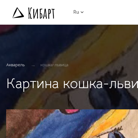
Ru
→
Акварель
кошка-львица
Картина кошка-льв