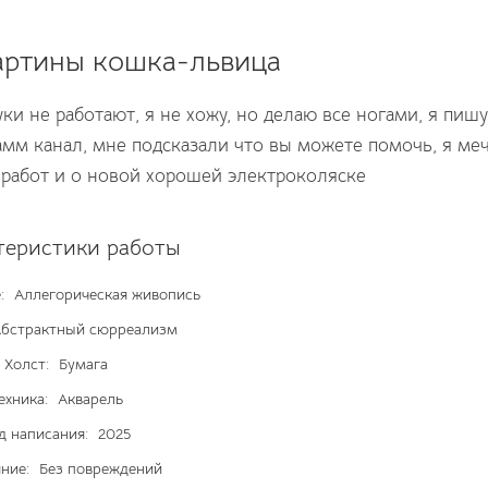
артины кошка-львица
уки не работают, я не хожу, но делаю все ногами, я пиш
рамм канал, мне подсказали что вы можете помочь, я ме
 работ и о новой хорошей электроколяске
теристики работы
:
Аллегорическая живопись
бстрактный сюрреализм
Холст:
Бумага
ехника:
Акварель
д написания:
2025
ние:
Без повреждений