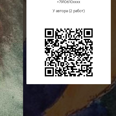
+7910610xxxx
У автора (2 работ)