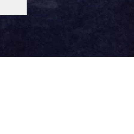
миум размещение
Реквизиты организации
Оплата