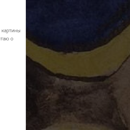
у картины
чтаю о