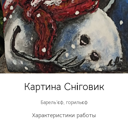
Картина Сніговик
Барель'єф, горильєф
Характеристики работы