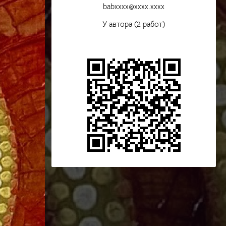
babxxxx@xxxx.xxxx
У автора (2 работ)