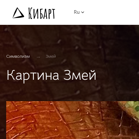
Ru
→
Символизм
Змей
Картина Змей