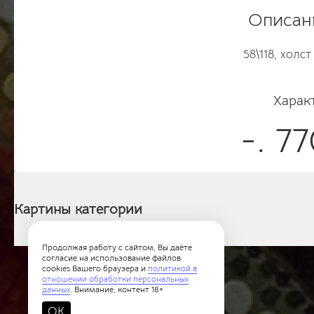
Описан
58\118, холс
Харак
-. 7
Картины категории
Продолжая работу с сайтом, Вы даёте
согласие на использование файлов
cookies Вашего браузера и
политикой в
отношении обработки персональных
данных
. Внимание, контент 18+
OK