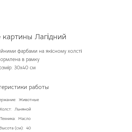
 картины Лагідний
ійними фарбами на якісному холсті
ормлена в рамку
озмір: 30х40 см
теристики работы
ержание:
Животные
Холст:
Льняной
Техника:
Масло
Высота (см):
40