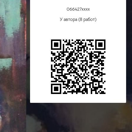
066427xxxx
У автора (8 работ)