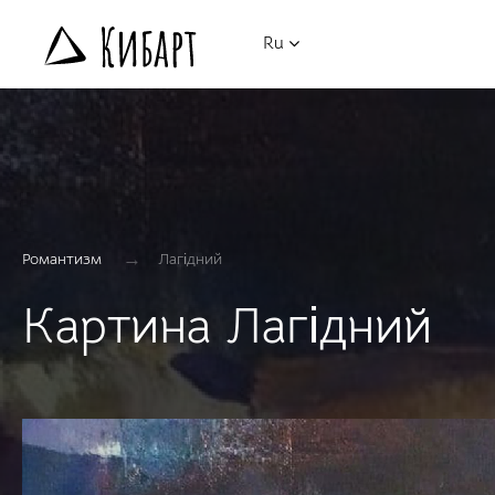
Ru
→
Романтизм
Лагідний
Картина Лагідний