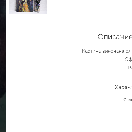
Описание
Картина виконана ол
Оф
Р
Харак
Сод