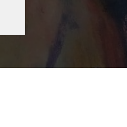
миум размещение
Реквизиты организации
Оплата