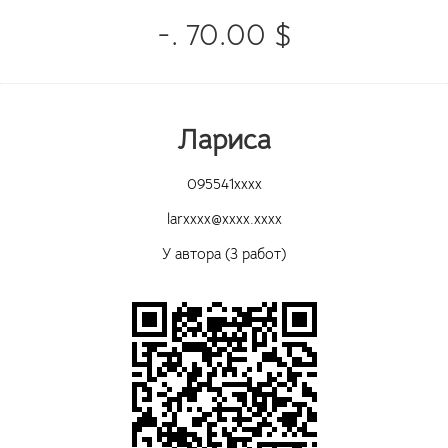
-. 70.00 $
Лариса
095541xxxx
larxxxx@xxxx.xxxx
У автора (3 работ)