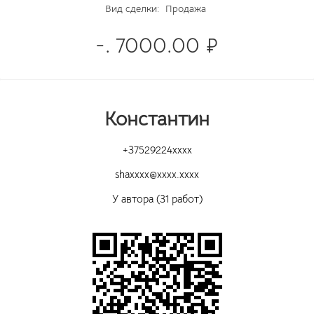
Вид сделки:
Продажа
-. 7000.00 ₽
Koнстантин
+37529224xxxx
shaxxxx@xxxx.xxxx
У автора (31 работ)