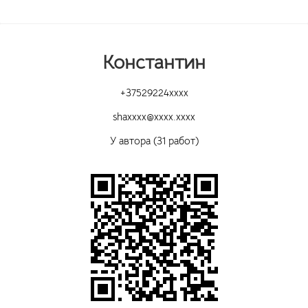
Koнстантин
+37529224xxxx
shaxxxx@xxxx.xxxx
У автора (31 работ)