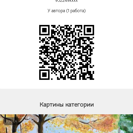
952249xxxx
У автора (1 работа)
Картины категории
АННА