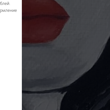
блей.
формление