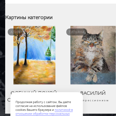
Картины категории
АННА
ТАТЬЯНА
ОСЕННИЙ ПОКОЙ:
ВАСИЛИЙ
СВЕТ СКВОЗЬ КРОНЫ
Импрессионизм
Продолжая работу с сайтом, Вы даёте
согласие на использование файлов
Импрессионизм
cookies Вашего браузера и
политикой в
отношении обработки персональных