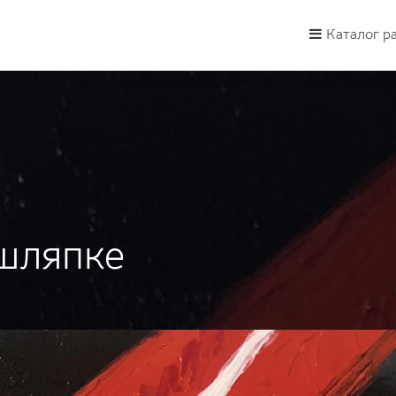
Каталог р
шляпке