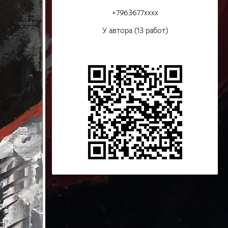
+7963677xxxx
У автора (13 работ)