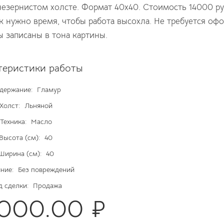
езернистом холсте. Формат 40х40. Стоимость 14000 ру
ак нужно время, чтобы работа высохла. Не требуется о
цы записаны в тона картины.
теристики работы
держание:
Гламур
Холст:
Льняной
Техника:
Масло
Высота (см):
40
Ширина (см):
40
ние:
Без повреждений
д сделки:
Продажа
4000.00 ₽