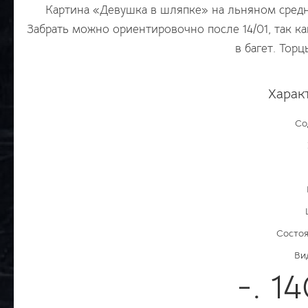
Картина «Девушка в шляпке» на льняном средн
Забрать можно ориентировочно после 14/01, так к
в багет. Тор
Харак
Со
Состоя
Ви
-. 1