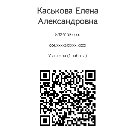
Каськова Елена
Александровна
8926153xxxx
couxxxx@xxxx.xxxx
У автора (1 работа)