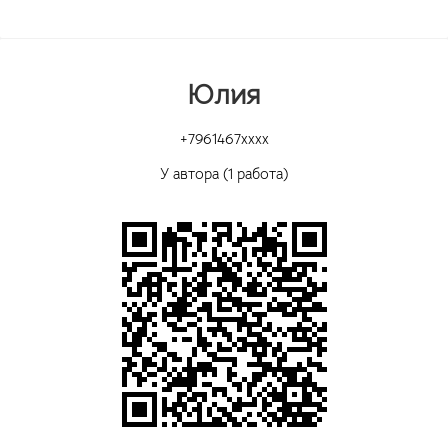
Юлия
+7961467xxxx
У автора (1 работа)