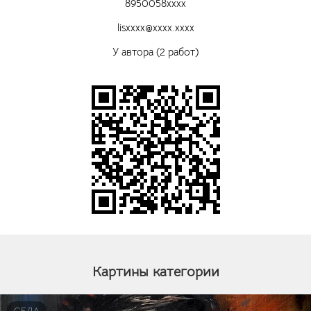
8950058xxxx
lisxxxx@xxxx.xxxx
У автора (2 работ)
Картины категории
СЕДА