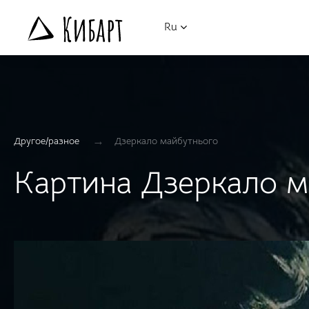
Ru
→
Другое/разное
Дзеркало майбутнього
Картина Дзеркало м