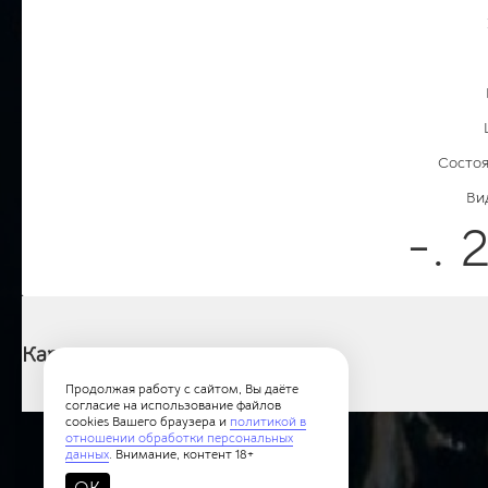
Состоя
Ви
-. 
Картины категории
Продолжая работу с сайтом, Вы даёте
согласие на использование файлов
cookies Вашего браузера и
политикой в
отношении обработки персональных
данных
. Внимание, контент 18+