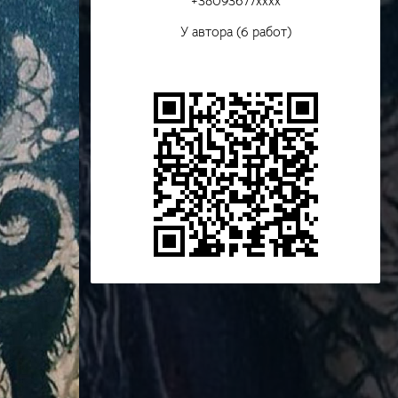
+38093677xxxx
У автора (6 работ)