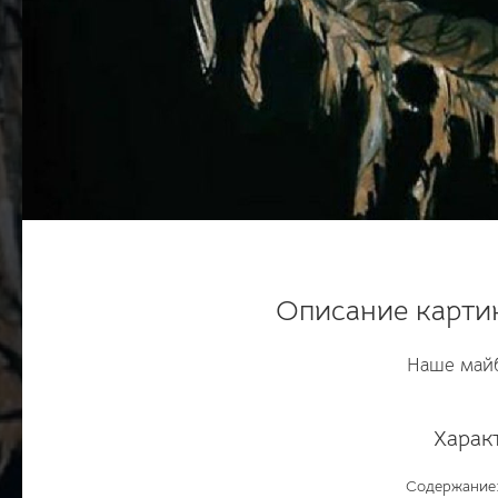
Описание карти
Наше майб
Харак
Содержание