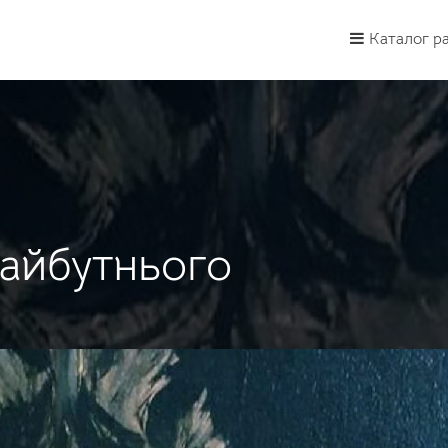
Каталог р
айбутнього