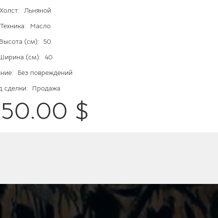
Холст:
Льняной
Техника:
Масло
Высота (см):
50
Ширина (см):
40
ние:
Без повреждений
д сделки:
Продажа
250.00 $