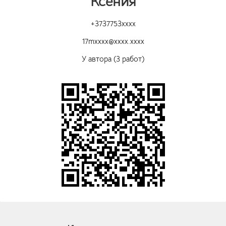
Ксения
+3737753xxxx
17mxxxx@xxxx.xxxx
У автора (3 работ)