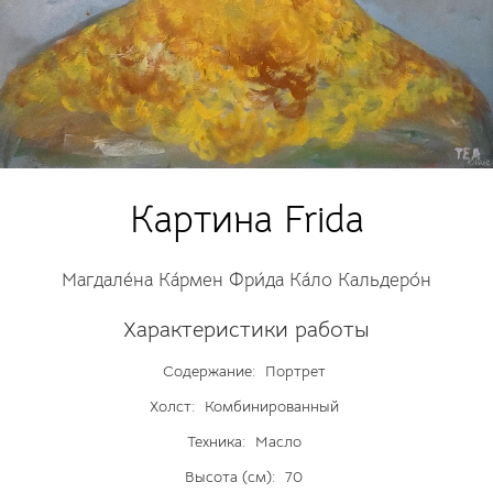
Картина Frida
Магдале́на Ка́рмен Фри́да Ка́ло Кальдеро́н
Характеристики работы
Содержание:
Портрет
Холст:
Комбинированный
Техника:
Масло
Высота (см):
70