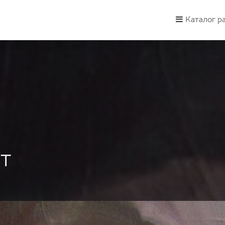
Каталог р
т