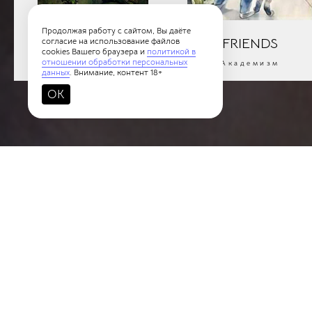
Продолжая работу с сайтом, Вы даёте
ORCHIDS
FRIENDS
согласие на использование файлов
cookies Вашего браузера и
политикой в
отношении обработки персональных
Академизм
Академизм
данных
. Внимание, контент 18+
OK
Новости
Политики конфиденциальности
Пользов