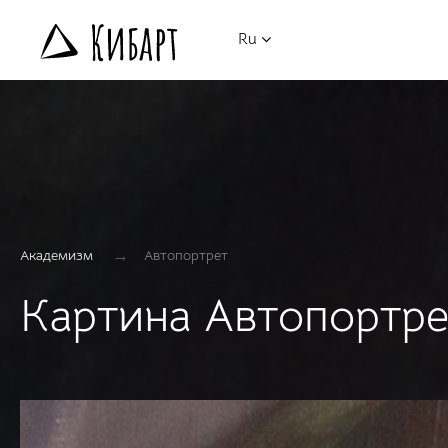
Ru
→
Академизм
Автопортрет
Картина Автопортре