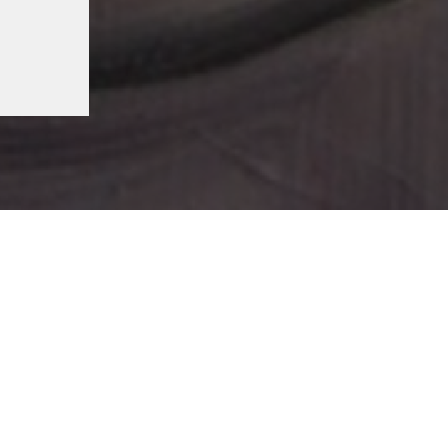
миум размещение
Реквизиты организации
Оплата