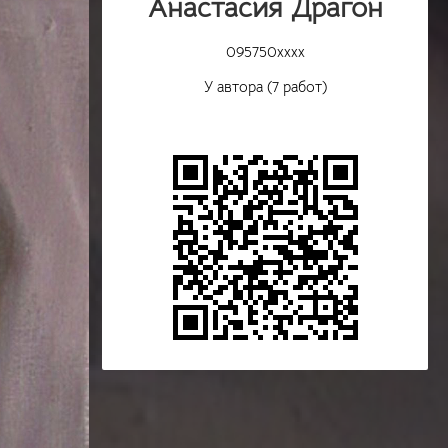
Анастасия Драгон
095750xxxx
У автора (7 работ)