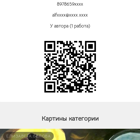
8978659xxxx
alfxxxx@xxxx.xxxx
У автора (1 работа)
Картины категории
ЕЛИЗАВЕТА БЕЛОВА