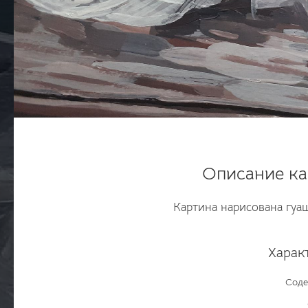
Описание ка
Картина нарисована гуа
Харак
Соде