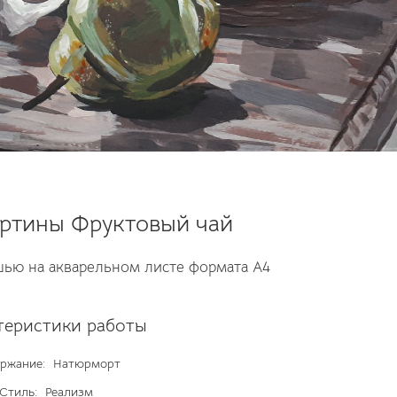
ртины Фруктовый чай
шью на акварельном листе формата А4
теристики работы
ржание:
Натюрморт
Стиль:
Реализм