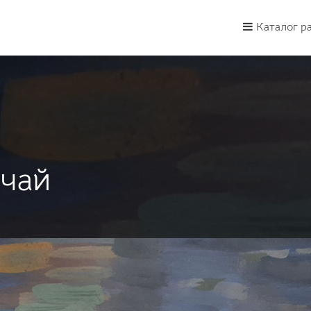
Каталог р
 чай