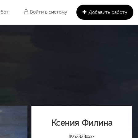
абот
Войти в систему
Добавить работу
Ксения Филина
8953338xxxx