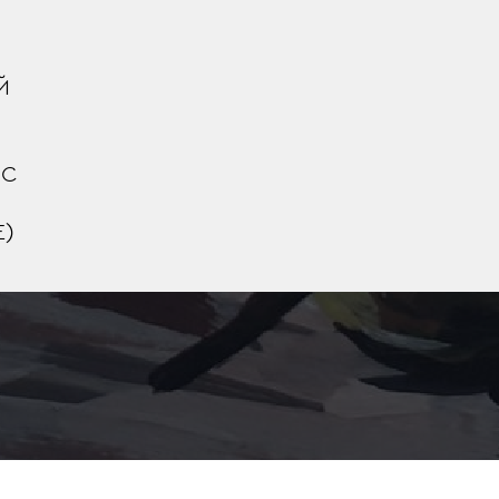
Й
 С
)