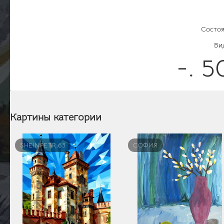
Состоя
Ви
-. 
Картины категории
SHEINPETR.63
СОФИЯ