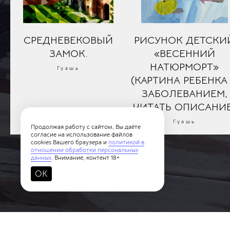
СРЕДНЕВЕКОВЫЙ
РИСУНОК ДЕТСКИ
ЗАМОК.
«ВЕСЕННИЙ
НАТЮРМОРТ»
Гуашь
(КАРТИНА РЕБЕНКА
ЗАБОЛЕВАНИЕМ,
ЧИТАТЬ ОПИСАНИЕ
Гуашь
Продолжая работу с сайтом, Вы даёте
согласие на использование файлов
cookies Вашего браузера и
политикой в
отношении обработки персональных
данных
. Внимание, контент 18+
OK