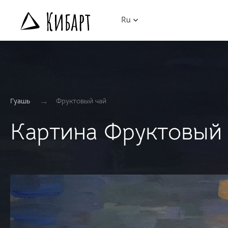
Ru
→
Гуашь
Фруктовый чай
Картина Фруктовый