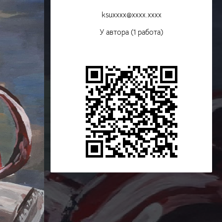
ksuxxxx@xxxx.xxxx
У автора (1 работа)