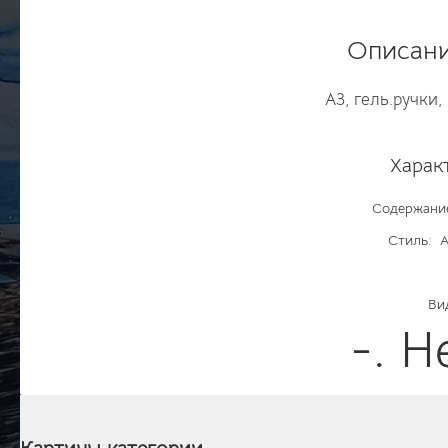
Описани
А3, гель.ручки
Харак
Содержани
Стиль:
А
Ви
-. Н
Картины категории