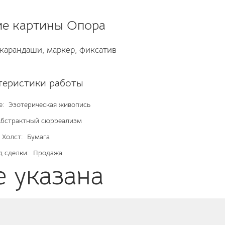
е картины Опора
, карандаши, маркер, фиксатив
теристики работы
е:
Эзотерическая живопись
бстрактный сюрреализм
Холст:
Бумага
д сделки:
Продажа
е указана