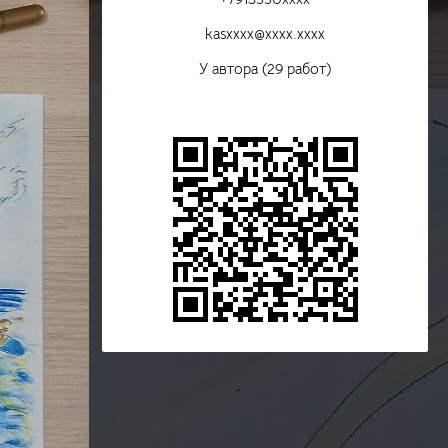
kasxxxx@xxxx.xxxx
У автора (29 работ)