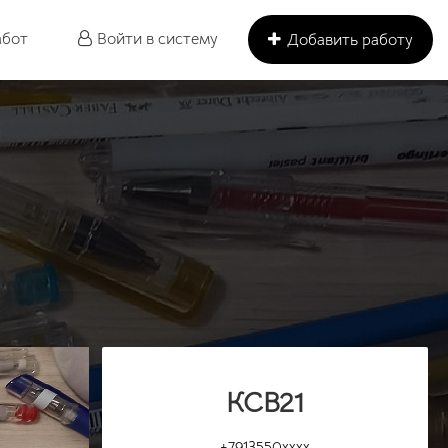
абот
Войти в систему
Добавить работу
КСВ21
+7913550xxxx