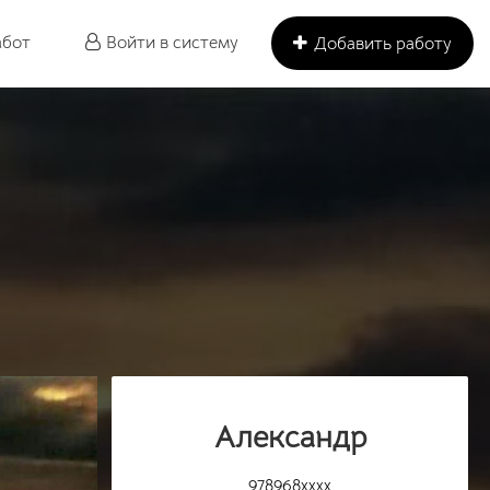
абот
Войти в систему
Добавить работу
Александр
978968xxxx