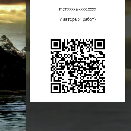
menxxxx@xxxx.xxxx
У автора (4 работ)