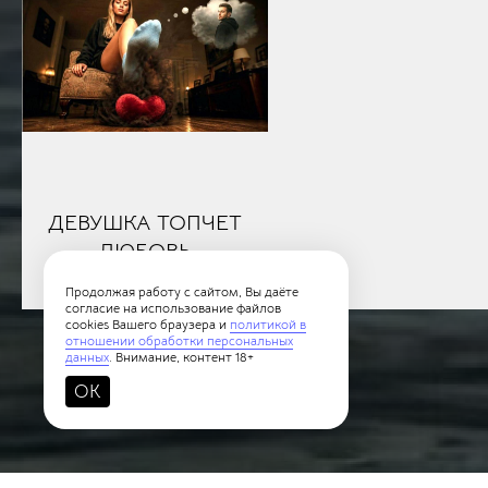
ДЕВУШКА ТОПЧЕТ
ЛЮБОВЬ
Цифровое искусство
Продолжая работу с сайтом, Вы даёте
согласие на использование файлов
cookies Вашего браузера и
политикой в
отношении обработки персональных
данных
. Внимание, контент 18+
OK