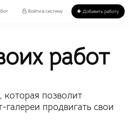
абот
Войти в систему
Добавить работу
оих работ
, которая позволит
-галереи продвигать свои