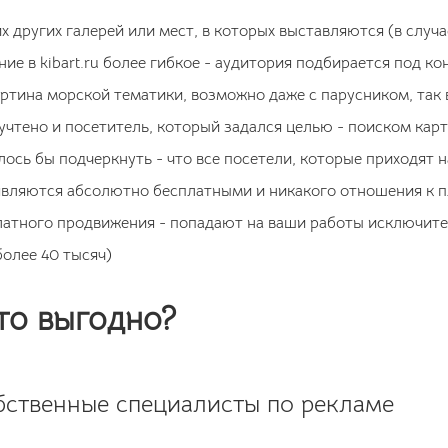
х других галерей или мест, в которых выставляются (в случ
ие в kibart.ru более гибкое - аудитория подбирается под к
артина морской тематики, возможно даже с парусником, так
 учтено и посетитель, который задался целью - поиском ка
лось бы подчеркнуть - что все посетели, которые приходят
 - являются абсолютно бесплатными и никакого отношения к
латного продвижения - попадают на ваши работы исключител
более 40 тысяч)
то выгодно?
ственные специалисты по рекламе