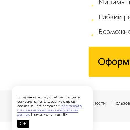
Минимальн
Гибкий р
Возможно
Оформи
Продолжая работу с сайтом, Вы даёте
согласие на использование файлов
Новости
Политики конфиденциальности
Пользов
cookies Вашего браузера и
политикой в
отношении обработки персональных
данных
. Внимание, контент 18+
OK