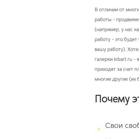
В отличии от многи
работы - продвижен
(например, у нас к
работу - это будет
вашу работу). Хоте
галереи kibart.ru
приходят за счет п
многие другие (их 
Почему э
Свои своб