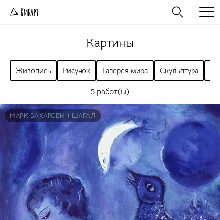
Картины
Живопись
Рисунок
Галерея мира
Скульптура
Ра
5 работ(ы)
МАРК ЗАХАРОВИЧ ШАГАЛ