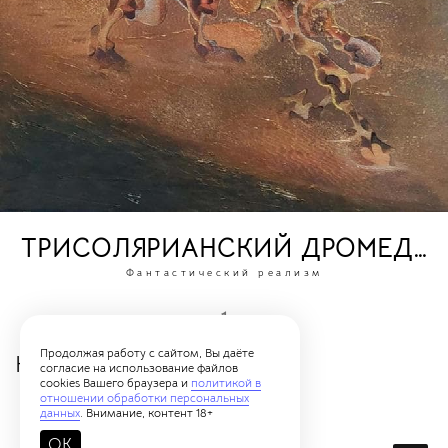
ТРИСОЛЯРИАНСКИЙ ДРОМЕДА
Фантастический реализм
1
Продолжая работу с сайтом, Вы даёте
Каталог картин
согласие на использование файлов
cookies Вашего браузера и
политикой в
отношении обработки персональных
данных
. Внимание, контент 18+
OK