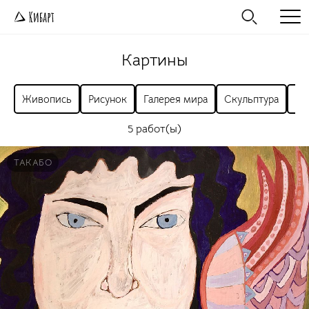
Картины
Живопись
Рисунок
Галерея мира
Скульптура
Ра
5 работ(ы)
ТАКАБО