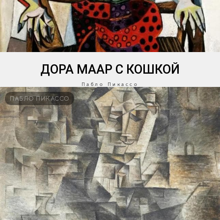
ДОРА МААР С КОШКОЙ
Пабло Пикассо
ПАБЛО ПИКАССО